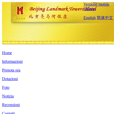
Versione mobile
Italiano
English
简体中文
Home
Informazioni
Prenota ora
Dotazioni
Foto
Notizia
Recensioni
Contatti