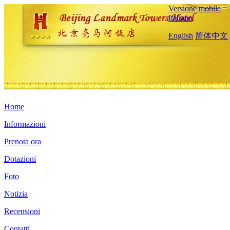
Versione mobile
Italiano
English
简体中文
Home
Informazioni
Prenota ora
Dotazioni
Foto
Notizia
Recensioni
Contatti