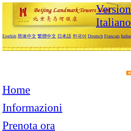
Version
Italiano
English
简体中文
繁體中文
日本語
한국어
Deutsch
Français
Itali
Home
Informazioni
Prenota ora