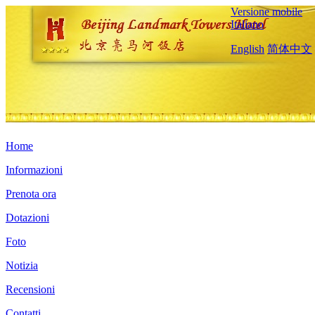
Versione mobile
Italiano
English
简体中文
Home
Informazioni
Prenota ora
Dotazioni
Foto
Notizia
Recensioni
Contatti