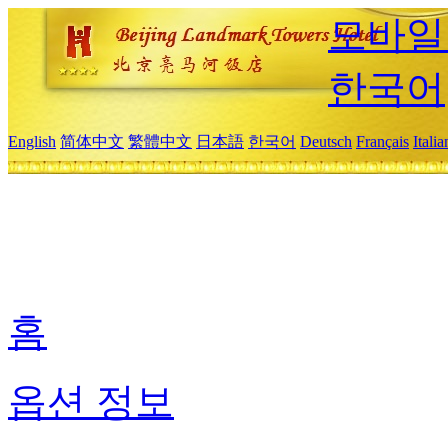
모바일
한국어
English
简体中文
繁體中文
日本語
한국어
Deutsch
Français
Itali
홈
옵션 정보