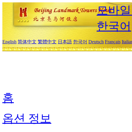
모바일
한국어
English
简体中文
繁體中文
日本語
한국어
Deutsch
Français
Itali
홈
옵션 정보