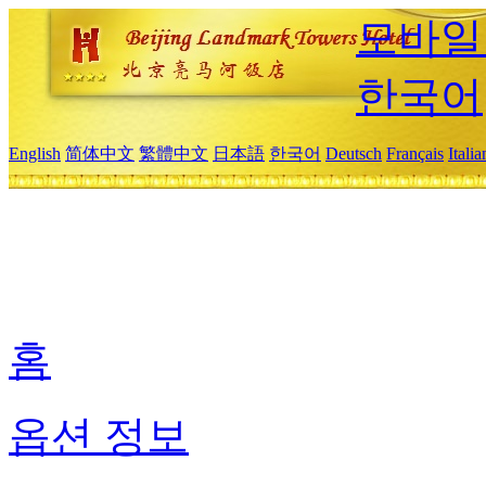
모바일
한국어
English
简体中文
繁體中文
日本語
한국어
Deutsch
Français
Itali
홈
옵션 정보