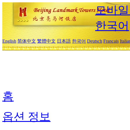
모바일
한국어
English
简体中文
繁體中文
日本語
한국어
Deutsch
Français
Itali
홈
옵션 정보