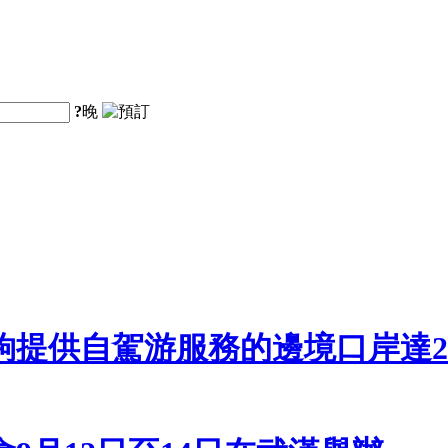
?
晚
夠提供自駕游服務的邊境口岸達2