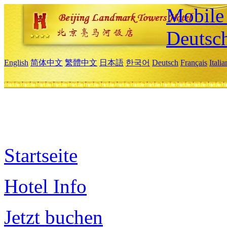
Mobile 
Deutsc
English
简体中文
繁體中文
日本語
한국어
Deutsch
Français
Itali
Startseite
Hotel Info
Jetzt buchen