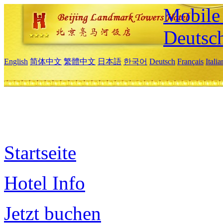
Mobile 
Deutsc
English
简体中文
繁體中文
日本語
한국어
Deutsch
Français
Itali
Startseite
Hotel Info
Jetzt buchen