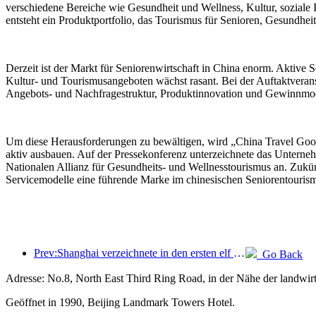
verschiedene Bereiche wie Gesundheit und Wellness, Kultur, soziale 
entsteht ein Produktportfolio, das Tourismus für Senioren, Gesundhei
Derzeit ist der Markt für Seniorenwirtschaft in China enorm. Aktive
Kultur- und Tourismusangeboten wächst rasant. Bei der Auftaktveran
Angebots- und Nachfragestruktur, Produktinnovation und Gewinnmod
Um diese Herausforderungen zu bewältigen, wird „China Travel Goo
aktiv ausbauen. Auf der Pressekonferenz unterzeichnete das Unter
Nationalen Allianz für Gesundheits- und Wellnesstourismus an. Zukü
Servicemodelle eine führende Marke im chinesischen Seniorentouris
Prev:Shanghai verzeichnete in den ersten elf Monaten des Jahres 8,282 Millionen ankommende Touristen und übertraf damit die anfänglichen Erwartungen.
Go Back
Adresse: No.8, North East Third Ring Road, in der Nähe der landwirt
Geöffnet in 1990, Beijing Landmark Towers Hotel.