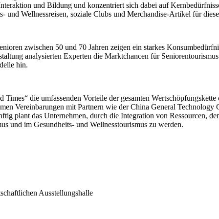
Interaktion und Bildung und konzentriert sich dabei auf Kernbedürfni
ts- und Wellnessreisen, soziale Clubs und Merchandise-Artikel für dies
 Senioren zwischen 50 und 70 Jahren zeigen ein starkes Konsumbedürfnis
staltung analysierten Experten die Marktchancen für Seniorentourismu
elle hin.
d Times“ die umfassenden Vorteile der gesamten Wertschöpfungskette
nehmen Vereinbarungen mit Partnern wie der China General Technolog
nftig plant das Unternehmen, durch die Integration von Ressourcen, d
mus und im Gesundheits- und Wellnesstourismus zu werden.
schaftlichen Ausstellungshalle