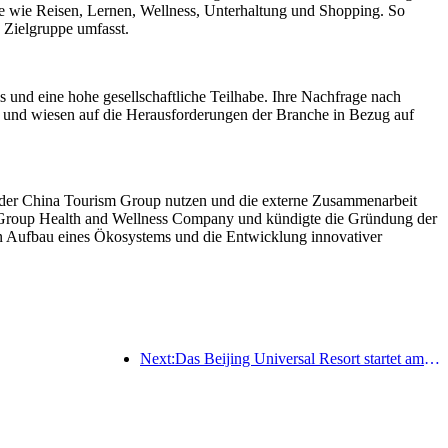
sse wie Reisen, Lernen, Wellness, Unterhaltung und Shopping. So
e Zielgruppe umfasst.
 und eine hohe gesellschaftliche Teilhabe. Ihre Nachfrage nach
s und wiesen auf die Herausforderungen der Branche in Bezug auf
 der China Tourism Group nutzen und die externe Zusammenarbeit
y Group Health and Wellness Company und kündigte die Gründung der
en Aufbau eines Ökosystems und die Entwicklung innovativer
Next:Das Beijing Universal Resort startet am 23. Januar sein 40-tägiges Universal Chinese New Year Event.