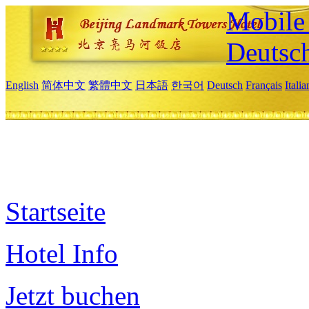
Mobile 
Deutsc
English
简体中文
繁體中文
日本語
한국어
Deutsch
Français
Itali
Startseite
Hotel Info
Jetzt buchen