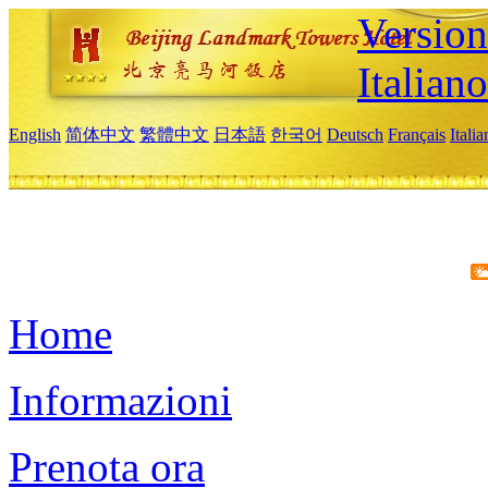
Version
Italiano
English
简体中文
繁體中文
日本語
한국어
Deutsch
Français
Itali
Home
Informazioni
Prenota ora