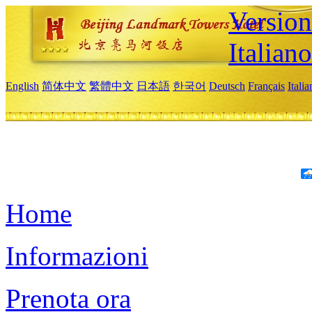
Version
Italiano
English
简体中文
繁體中文
日本語
한국어
Deutsch
Français
Itali
Home
Informazioni
Prenota ora