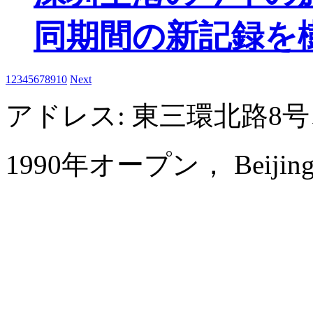
同期間の新記録を
1
2
3
4
5
6
7
8
9
10
Next
アドレス: 東三環北路8
1990年オープン， Beijing La