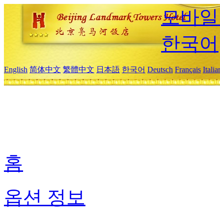
모바일
한국어
English
简体中文
繁體中文
日本語
한국어
Deutsch
Français
Itali
홈
옵션 정보