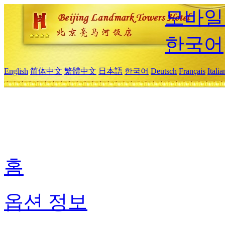
모바일
한국어
English
简体中文
繁體中文
日本語
한국어
Deutsch
Français
Itali
홈
옵션 정보