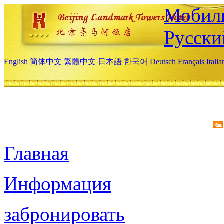
Мобиль
Русски
English
简体中文
繁體中文
日本語
한국어
Deutsch
Français
Itali
Главная
Информация
забронировать