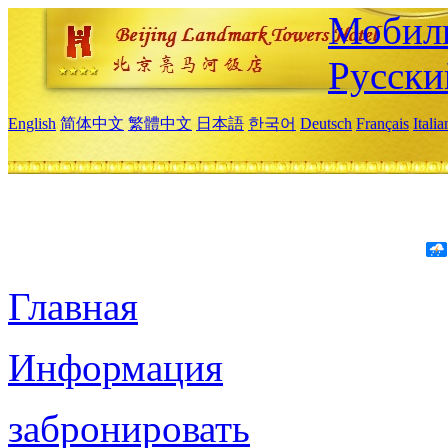
Мобиль
Русски
English
简体中文
繁體中文
日本語
한국어
Deutsch
Français
Itali
Главная
Информация
забронировать