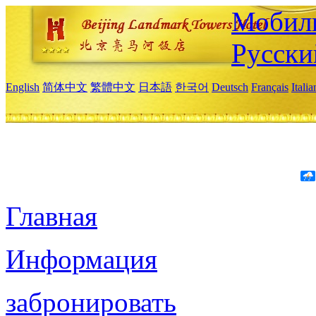
Мобиль
Русски
English
简体中文
繁體中文
日本語
한국어
Deutsch
Français
Itali
Главная
Информация
забронировать