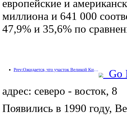
европейские и американск
миллиона и 641 000 соотв
47,9% и 35,6% по сравне
Prev:Ожидается, что участок Великой Китайской стены Цзянцзюньгуань в районе Пингу города Пекина будет открыт для публики уже к концу 2026 года.
Go 
адрес: северо - восток, 8
Появились в 1990 году, Be