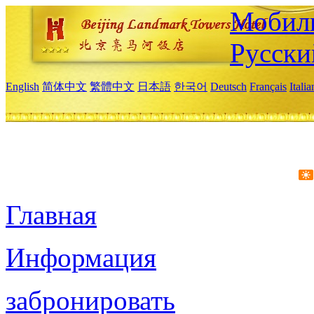
Мобиль
Русски
English
简体中文
繁體中文
日本語
한국어
Deutsch
Français
Itali
Главная
Информация
забронировать