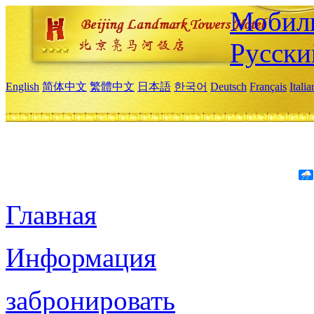
Мобиль
Русски
English
简体中文
繁體中文
日本語
한국어
Deutsch
Français
Itali
Главная
Информация
забронировать