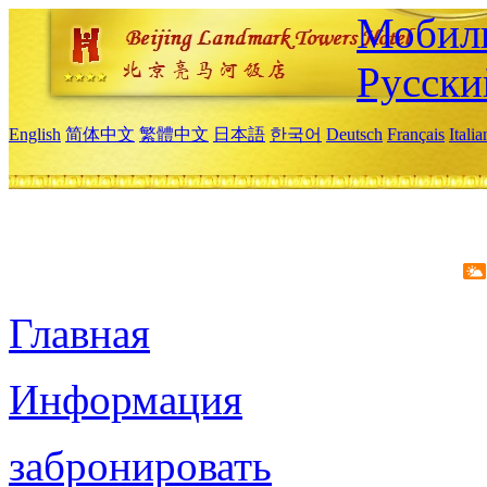
Мобиль
Русски
English
简体中文
繁體中文
日本語
한국어
Deutsch
Français
Itali
Главная
Информация
забронировать