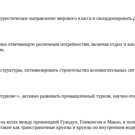
уристическое направление мирового класса и скоординировать р
очно отвечающую различным потребностям, включая отдых и кан
ма.
структуры, оптимизировать строительство вспомогательных сис
уризм+», активно развивать промышленный туризм, научно-техн
а яхтах между провинцией Гуандун, Гонконгом и Макао, в полн
, такие как трансграничные круизы и круизы по внутренним вод