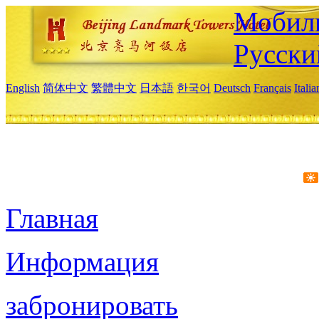
Мобиль
Русски
English
简体中文
繁體中文
日本語
한국어
Deutsch
Français
Itali
Главная
Информация
забронировать