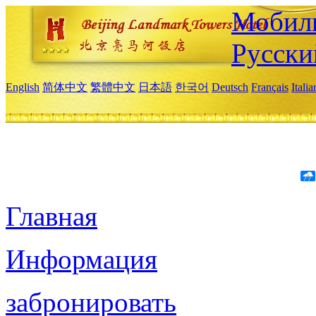
Мобиль
Русски
English
简体中文
繁體中文
日本語
한국어
Deutsch
Français
Itali
Главная
Информация
забронировать