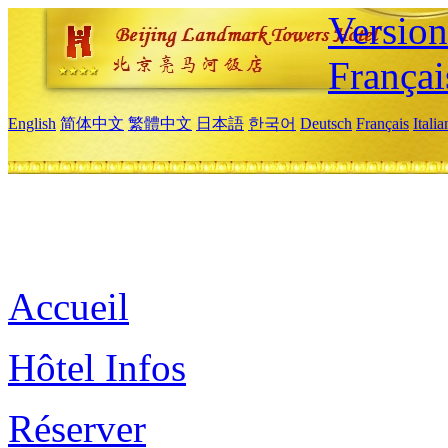
Versio
Françai
English
简体中文
繁體中文
日本語
한국어
Deutsch
Français
Itali
Accueil
Hôtel Infos
Réserver