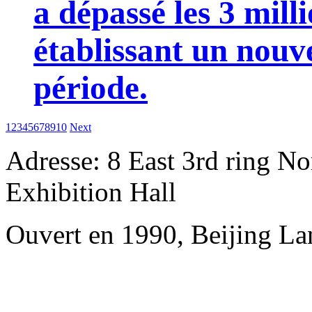
a dépassé les 3 mill
établissant un nou
période.
1
2
3
4
5
6
7
8
9
10
Next
Adresse: 8 East 3rd ring No
Exhibition Hall
Ouvert en 1990, Beijing L