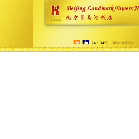
24 ~ 34℃
Détail météo