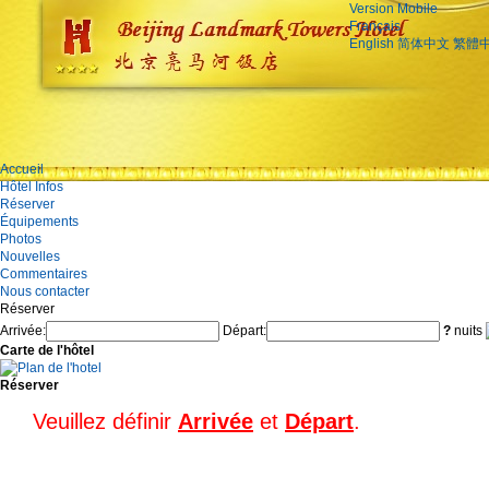
Version Mobile
Français
English
简体中文
繁體
Accueil
Hôtel Infos
Réserver
Équipements
Photos
Nouvelles
Commentaires
Nous contacter
Réserver
Arrivée:
Départ:
?
nuits
Carte de l'hôtel
Réserver
Veuillez définir
Arrivée
et
Départ
.