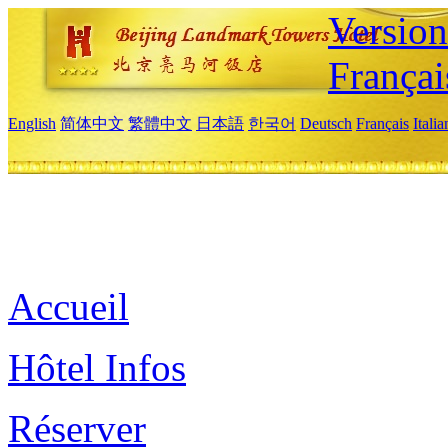
Versio
Françai
English
简体中文
繁體中文
日本語
한국어
Deutsch
Français
Itali
Accueil
Hôtel Infos
Réserver