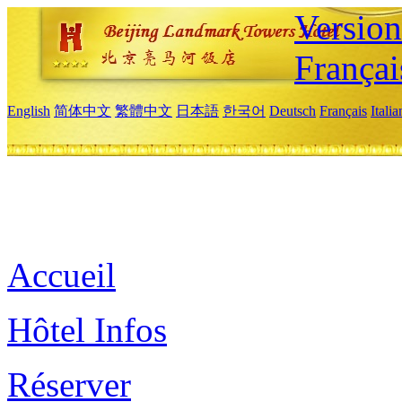
Versio
Françai
English
简体中文
繁體中文
日本語
한국어
Deutsch
Français
Itali
Accueil
Hôtel Infos
Réserver