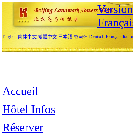
Versio
Françai
English
简体中文
繁體中文
日本語
한국어
Deutsch
Français
Itali
Accueil
Hôtel Infos
Réserver