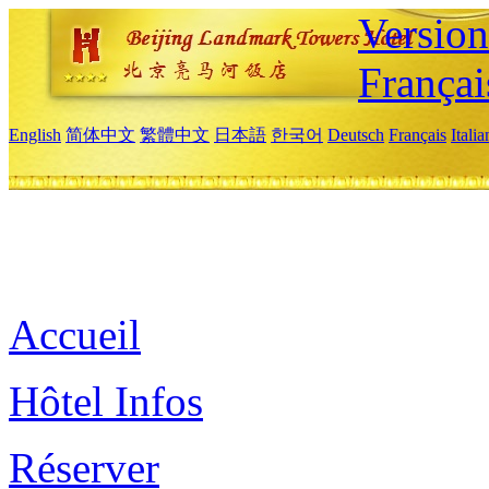
Versio
Françai
English
简体中文
繁體中文
日本語
한국어
Deutsch
Français
Itali
Accueil
Hôtel Infos
Réserver