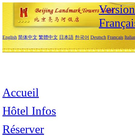
Versio
Françai
English
简体中文
繁體中文
日本語
한국어
Deutsch
Français
Itali
Accueil
Hôtel Infos
Réserver