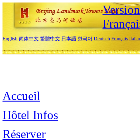
Versio
Françai
English
简体中文
繁體中文
日本語
한국어
Deutsch
Français
Itali
Accueil
Hôtel Infos
Réserver