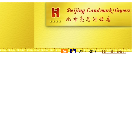
22 ~ 30℃
Détail météo