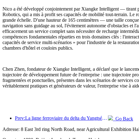
Nico a été développé conjointement par Xiangke Intelligent — tirant 
Robotics, qui a mis à profit ses capacités de mobilité tout-terrain. Le
grande échelle. D'une hauteur de 165 centimètres — une taille conçue
navigation sans guidage au sol, l'évitement autonome d'obstacles et l'
efficacement un service complet sans nécessiter de recharge intermédi
compétences fondamentales réparties en trois domaines clés : l'interacti
capacités de service multi-scénarios » pour l'industrie de la restaurat
chambres d'hôtel et couloirs publics.
Chen Zhen, fondateur de Xiangke Intelligent, a déclaré que le lancem
trajectoire de développement future de l'entreprise : une trajectoire pro
fragmentées et ponctuelles, présentes dans les scénarios de services c
véritablement pratiques et générateurs de valeur, l'entreprise vise à aid
Prev:La ligne ferroviaire du delta du Yangtsé a transporté plus de 21,38 millions de passagers pendant les vacances du 1er mai.
Go Back
Adresse: 8 East 3rd ring North Road, near Agricultural Exhibition Hal