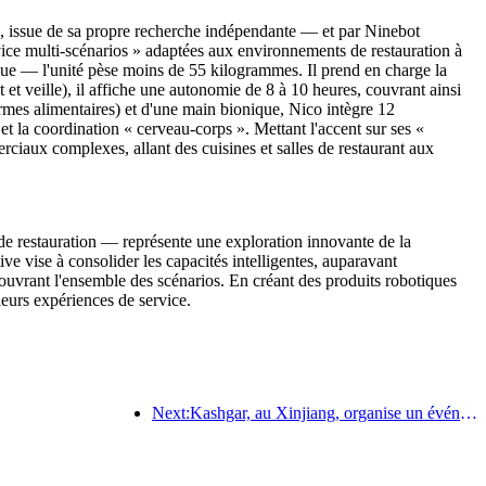
e, issue de sa propre recherche indépendante — et par Ninebot
ervice multi-scénarios » adaptées aux environnements de restauration à
que — l'unité pèse moins de 55 kilogrammes. Il prend en charge la
et veille), il affiche une autonomie de 8 à 10 heures, couvrant ainsi
rmes alimentaires) et d'une main bionique, Nico intègre 12
 et la coordination « cerveau-corps ». Mettant l'accent sur ses «
rciaux complexes, allant des cuisines et salles de restaurant aux
e restauration — représente une exploration innovante de la
ive vise à consolider les capacités intelligentes, auparavant
couvrant l'ensemble des scénarios. En créant des produits robotiques
 leurs expériences de service.
Next:Kashgar, au Xinjiang, organise un événement de promotion touristique pour favoriser les échanges interethniques.