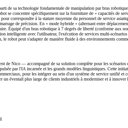
parti de sa technologie fondamentale de manipulation par bras robotiqu
 robot se concentre spécifiquement sur la fourniture de « capacités de s
 pour correspondre à la stature moyenne du personnel de service asiati
amarrage de précision. En « mode hybride » (alternant entre déplacement 
aire. Équipé d'un bras robotique à 7 degrés de liberté (conforme aux no
on intelligente avec l'utilisateur, l'exécution de services multi-scénarios
ion, le robot peut s'adapter de manière fluide à des environnements comme
ent de Nico — accompagné de sa solution complète pour les scénarios d
pulsée par l'IA incarnée et les grands modèles linguistiques. Cette initiat
ommerciaux, pour les intégrer au sein d'un système de service unifié et 
er un éventail plus large de clients industriels à moderniser et à innover
l