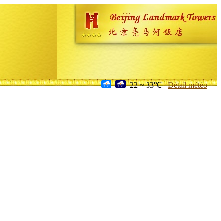
22 ~ 33℃
Détail météo