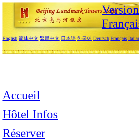
Versio
Françai
English
简体中文
繁體中文
日本語
한국어
Deutsch
Français
Itali
Accueil
Hôtel Infos
Réserver